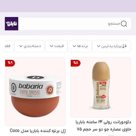
جستجو
پربازدیدترین
برندها
قیمت
دسته‌بندی
فقط م
%
9
%
11
دئودورانت رولی 24 ساعته باباریا
حاوی عصاره جو دو سر حجم 75
ژل برنزه کننده باباریا مدل Coco