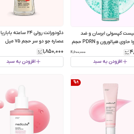
دئودورانت رولی 24 ساعته با
یست کپسولی ابرسان و ضد
عصاره جو دو سر حجم 75 میل
چروک آنوا حاوی هیالورون و PDRN حجم
۱٬۸۵۰٬۰۰۰
۴
۴٬۶۰۰٬۰۰۰
افزودن به سبد
افزودن به سبد
%
9