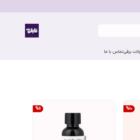
ات برقی
تماس با ما
%
11
%
10