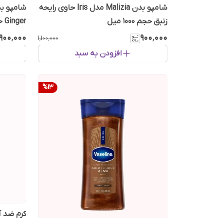
شامپو بدن Malizia مدل Iris حاوی رایحه
زنبق حجم 1000 میل
er
1000 میل
۹۰۰٬۰۰۰
۹۰۰٬۰۰۰
۱٬۱۰۰٬۰۰۰
افزودن به سبد
%
13
کرم ضد آ