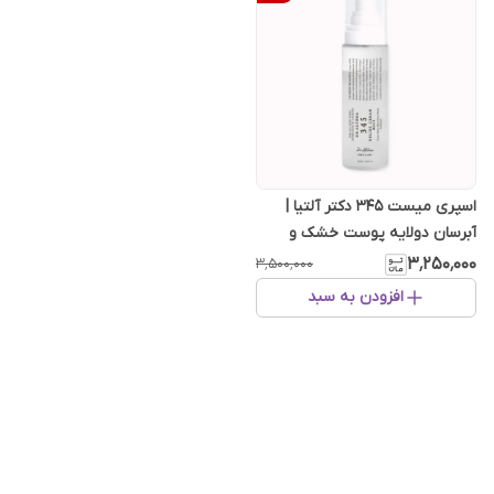
اسپری میست ۳۴۵ دکتر آلتیا |
آبرسان دولایه پوست خشک و
حساس حجم 100 میل
۳٬۲۵۰٬۰۰۰
۳٬۵۰۰٬۰۰۰
افزودن به سبد