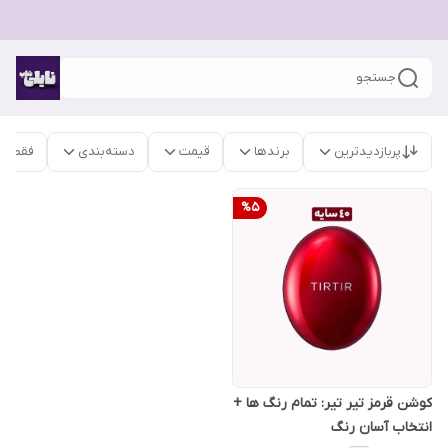
جستجو
پربازدیدترین
برندها
قیمت
دسته‌بندی
فقط م
%
5
کوشن قرمز تیر تیر: تمام رنگ ها +
انتخاب آسان رنگ