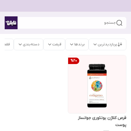
جستجو
پربازدیدترین
برندها
قیمت
دسته‌بندی
فقط م
%
20
قرص کلاژن یوتئوری جوانساز
پوست