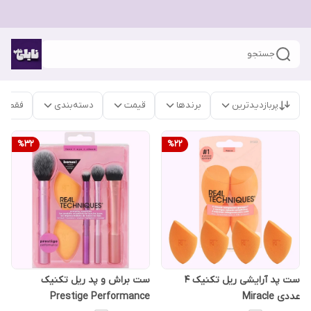
جستجو
پربازدیدترین
برندها
قیمت
دسته‌بندی
فقط م
%
32
%
22
ست پد آرایشی ریل تکنیک 4
ست براش و پد ریل تکنیک
عددی Miracle
Prestige Performance