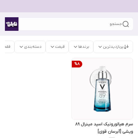
جستجو
پربازدیدترین
برندها
قیمت
دسته‌بندی
فقط م
%
8
سرم هیالورونیک اسید مینرال ۸۹
ویشی [آبرسان قوی]