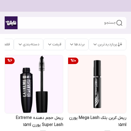
جستجو
پربازدیدترین
برندها
قیمت
دسته‌بندی
فقط م
%
6
%
10
ریمل کربن بلک Mega Lash یورن
ریمل حجم دهنده Extreme
15ml
Super Lash یورن 15ml