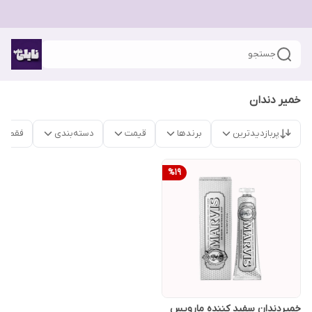
جستجو
خمیر دندان
پربازدیدترین
برندها
قیمت
دسته‌بندی
فقط م
%
19
خمیردندان سفید کننده مارویس