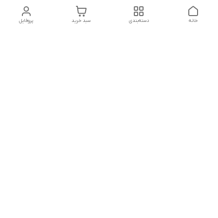
خانه
دسته‌بندی
سبد خرید
پروفایل
دسترسی سریع
تماس با ما
سیاست حریم خصوصی
درباره ما
شکایات
شماره تماس : ۰۹۱۲۲۹۰۶۱۲۰
کانال بله :
https://ble.ir/nailishop
اینستاگرام: nailishop.ir
شماره تماس
09122906120