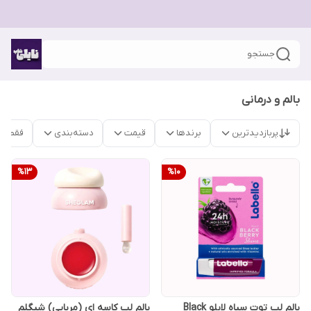
جستجو
بالم و درمانی
پربازدیدترین
برندها
قیمت
دسته‌بندی
فقط م
%
13
%
10
بالم لب توت سیاه لابلو Black
بالم لب کاسه ای (مربایی) شیگلم