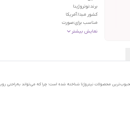
برند
:
نوتروژینا
کشور مبدا
:
آمریکا
مناسب برای
:
صورت
نوع پوست
:
پوست چرب و مستعد جوش
نمایش بیشتر
بافت
:
ژل کرم
بر اساس ویژگی
:
تست توسط متخصص پوست
مواد تشکیل دهنده اصلی
:
سالیسیلیک اسید, گلیسیر
براساس
درمان منافذ باز, ضد جوش, مرطوب کنن
کارکرد
:
پوست
تاریخ انقضاء
:
۱۲ ماه پس از باز شدن درب محصول
بوب‌ترین محصولات نیتروژنا شناخته شده است؛ چرا که می‌تواند به‌راحتی ر
حجم
:
۵۰ میل
گارانتی و ضمانت
هفت روز ضمانت مرجوعی سفا
اصالت کالا
:
بدون قید و شرط