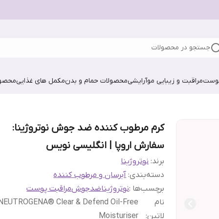
جستجو در محصولات
پوست
مراقبت و زیبایی مو
آرایشی
محصولات حمام و بدن
مکمل های غذایی
محصول
کرم مرطوب کننده ضد جوش نوتروژینا:
سفارش اروپا | انگلیسی نویس
برند:
نوتروژینا
دسته‌بندی
:
آبرسان و مرطوب کننده
برچسب‌ها :
نوتروژینا
ضدجوش
مراقبت پوست
نام
NEUTROGENA® Clear & Defend Oil-Free
لاتین
:
Moisturiser