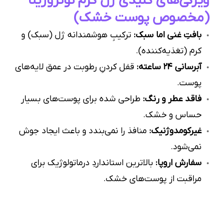
ویژگی‌های کلیدی ژل کرم نوتروژینا
(مخصوص پوست خشک)
بافتِ غنی اما سبک:
ترکیبِ هوشمندانه ژل (سبک) و
کرم (تغذیه‌کننده).
آبرسانی ۲۴ ساعته:
قفل کردنِ رطوبت در عمق لایه‌های
پوست.
فاقد عطر و رنگ:
طراحی شده برای پوست‌های بسیار
حساس و خشک.
غیر‌کومدوژنیک:
منافذ را نمی‌بندد و باعث ایجاد جوش
نمی‌شود.
سفارش اروپا:
بالاترین استانداردِ درماتولوژیک برای
مراقبت از پوست‌های خشک.