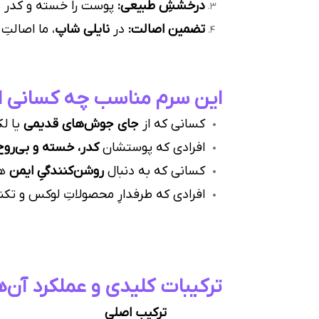
درخششِ طبیعی:
پوست را خسته و کدر با
تضمین اصالت:
در
نایلی شاپ
، ما اصالت
این سرم مناسب چه کسانی 
کسانی که از
جای جوش‌های قدیمی
یا لک
افرادی که پوستشان
کدر، خسته و بی‌روح
کسانی که به دنبال
روشن‌کنندگیِ ایمن
هس
افرادی که طرفدارِ محصولاتِ لوکس و تکنولوژی‌محورِ ک
ترکیبات کلیدی و عملکرد آن‌ه
ترکیب اصلی