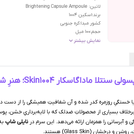
لاتین
:
Brightening Capsule Ampoule
برند
:
اسکین ۱۰۰۴
کشور مبدا
:
کره جنوبی
حجم
:
۱۰۰ میل
نوع پوست
:
پوست حساس, پوست مختلط, پوست معم
نمایش بیشتر
براساس کارکرد
:
ضد لک و روشن کننده
گارانتی و ضمانت
هفت روز ضمانت مرجوعی سفا
اصالت کالا
:
بدون قید و شرط
سرم روشن‌کننده و ضدلک 
ا خستگیِ روزمره کدر شده و آن شفافیتِ همیشگی را از دست دا
د. برخلاف بسیاری از محصولاتِ ضدلک که با لایه‌برداریِ خشن، 
ی و آبرسانی را همزمان ارائه می‌دهد. این سرم در
نایلی شاپ
به 
شان (Glass Skin) هستند.