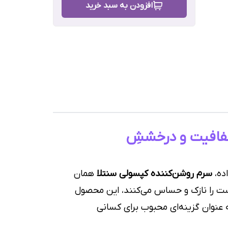
افزودن به سبد خرید
ولی
رش
کپسولی سنتلا ماداگاسکار Skin1004؛ هنرِ شفافیت و درخششِ
ده،
سرم روشن‌کننده کپسولی سنتلا
همان
پوست را نازک و حساس می‌کنند، این محصول
عنوان گزینه‌ای محبوب برای کسانی