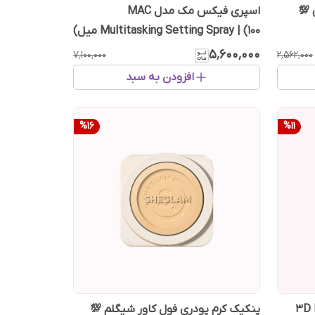
💯
اسپری فیکس مک مدل MAC
Multitasking Setting Spray | (100 میل)
۵٬۶۰۰٬۰۰۰
۷٬۱۰۰٬۰۰۰
۲٬۵۶۲٬۰۰۰
افزودن به سبد
%
16
%
11
پنکیک کرم پودری فول کاور شیگلم 💯