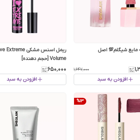
مایع شیگلم💯 اصل
ریمل اسنس مشکی Extreme
Volume [حجم دهنده]
۶۵۰٬۰۰۰
۱٬
۱٬۶۴۷٬۰۰۰
افزودن به سبد
افزودن به سبد
%
13