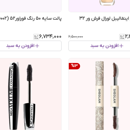
کرم پودر اینفالیبل لورال فرش ور 32
پالت سایه 50 رنگ فوراور52 (CMO002)
۶٬۷۳۴٬۰۰۰
۲٬
۲٬۵۰۰٬۰۰۰
افزودن به سبد
افزودن به سبد
%
13