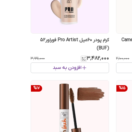
کننده شیگلم مدل Camera
کرم پودر 60میل Pro Artist فوراور52
(BUF)
۳٬۴۸۲٬۰۰۰
۳٬۹۹۱٬۰۰۰
۲٬۱۰۰٬۰۰۰
افزودن به سبد
%
17
%
15