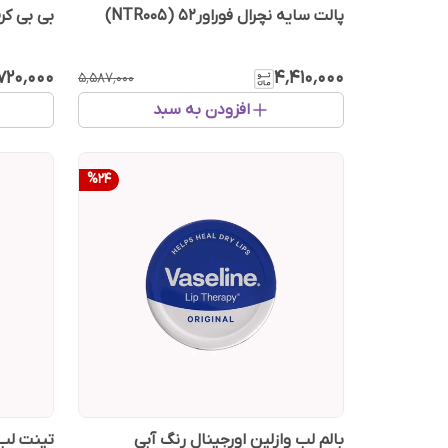
پالت سایه نچرال فوراور52 (NTR005)
بی بی کرم 
۷۲۰٬۰۰۰
۴٬۴۱۰٬۰۰۰
۵٬۵۸۷٬۰۰۰
افزودن به سبد
%
24
بالم لب وازلین اورجینال رنگ آبی