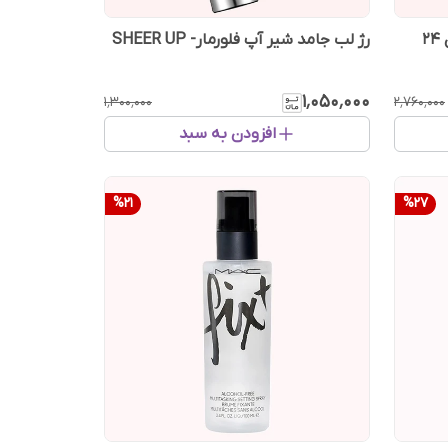
ریمل حجم دهنده مگا ولوم کلاژن 24
رژ لب جامد شیر‌ آپ فلورمار- SHEER UP
۱٬۰۵۰٬۰۰۰
۱٬۳۰۰٬۰۰۰
۲٬۷۶۰٬۰۰۰
افزودن به سبد
%
21
%
27