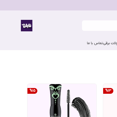
ات برقی
تماس با ما
%
15
%
13