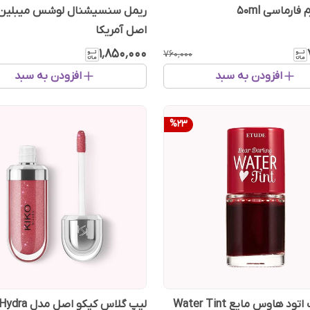
فارماسی 50ml
ریمل سنسیشنال لوشس میبلین 
اصل آمریکا
۱٬۸۵۰٬۰۰۰
۷۶۰٬۰۰۰
افزودن به سبد
افزودن به سبد
%
23
تینت لب اتود هاوس مایع Water Tint
لیپ گلاس کیکو اصل مدل 3D Hydra