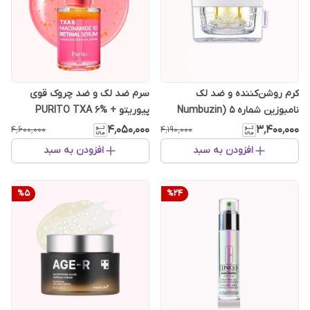
کرم روشن‌کننده و ضد لک
سرم ضد لک و ضد چروک قوی
نامبوزین شماره ۵ (Numbuzin
پیوریتو PURITO TXA 6% +
Niacinamide 10% + Retinal
No.5)
۴٬۰۵۰٬۰۰۰
۳٬۴۰۰٬۰۰۰
۴٬۶۰۰٬۰۰۰
۴٬۱۹۰٬۰۰۰
افزودن به سبد
افزودن به سبد
%
5
%
24