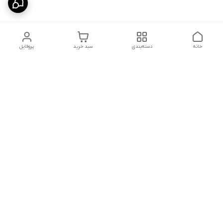
خانه
دسته‌بندی
سبد خرید
پروفایل
دسترسی سریع
تماس با ما
سیاست حریم خصوصی
درباره ما
شکایات
شماره تماس : ۰۹۱۲۲۹۰۶۱۲۰
کانال بله :
https://ble.ir/nailishop