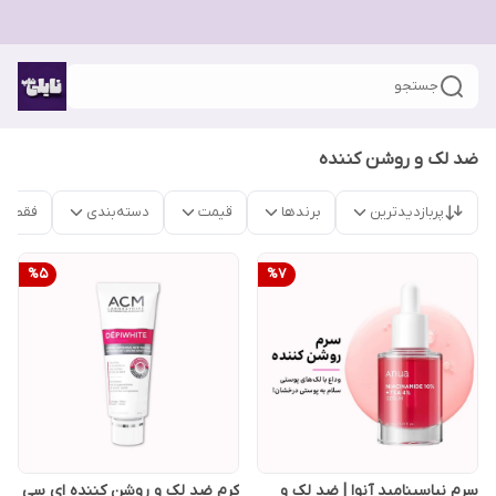
جستجو
ضد لک و روشن کننده
پربازدیدترین
برندها
قیمت
دسته‌بندی
فقط م
%
5
%
7
سرم نیاسینامید آنوا | ضد لک و
کرم ضد لک و روشن کننده ای سی