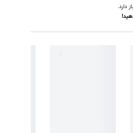
 دارد.
هید!