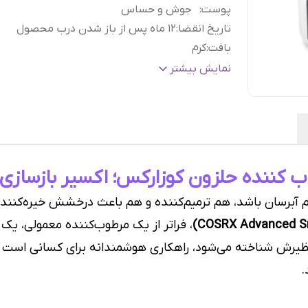
پوست
:
جوش و حساس
تاریخ انقضا
:
12 ماه پس از باز شدن درب محصول
بافت
:
کرم
بسته بندی
:
کاسه ای
نمایش بیشتر
جنسیت
:
آقایان, بانوان
کشور مبدا برند
:
کره جنوبی
کاربردها
:
آبرسان عمیق و مرطوب کننده، مغذی، پرکنند
چین و چروک‌ها، ترمیم کننده و روشن کننده
ویژگی ظاهری
:
شفاف و کشسان
وب کننده حلزون کوزارکس؛ اکسیر بازسا
جنس محفظه
:
بدنه پلاستیکی
م آبرسان باشد، هم ترمیم‌کننده و هم باعث درخشش خیره‌کنن
، فراتر از یک مرطوب‌کننده معمولی، ی
ظیرش شناخته می‌شود، راهکاری هوشمندانه برای کسانی است ک
.