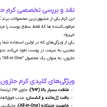
نقد و بررسی تخصصی کرم حلزون کو
این کرم یکی از مشهورترین محصولات برند
X
مرطوب‌کننده ها که فقط سطح پوست را مرطوب
می‌رود.
یکی از ویژگی‌های که در اولین استفاده شما 
عجیبی به سرعت در پوست نفوذ می‌کند بدون
حلزون، به عنوان یک محصول “All-in-One” یا چندکاره شناخته می‌شود؛ یعنی می‌تواند نقش سرم، آبرسان و ترمیم‌کننده را همزمان ایفا کند.
ویژگی‌های کلیدی کرم حلزون
غلظت بسیار بالا (92%):
حاوی ۹۲٪ ترشحات حلزون برای حداکثر بازسازی پوست.
بافت ژل‌مانند و کشسان:
جذب فوق‌العا
خاصیت چندکاره (All-in-One):
جایگزینی 