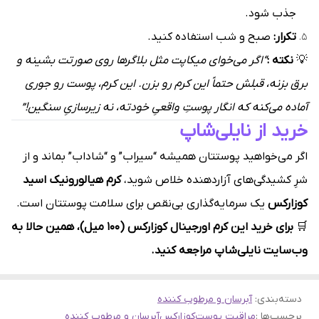
جذب شود.
تکرار:
صبح و شب استفاده کنید.
💡
نکته :
“اگر می‌خوای میکاپت مثل بلاگرها روی صورتت بشینه و
برق بزنه، قبلش حتماً این کرم رو بزن. این کرم، پوست رو جوری
آماده می‌کنه که انگار پوستِ واقعیِ خودته، نه زیرسازیِ سنگین!”
خرید از نایلی‌شاپ
اگر می‌خواهید پوستتان همیشه “سیراب” و “شاداب” بماند و از
شرِ کشیدگی‌های آزاردهنده خلاص شوید،
کرم هیالورونیک اسید
کوزارکس
یک سرمایه‌گذاری بی‌نقص برای سلامت پوستتان است.
🛒
برای خرید این کرم اورجینال کوزارکس (100 میل)، همین حالا به
وب‌سایت نایلی‌شاپ مراجعه کنید.
دسته‌بندی
:
آبرسان و مرطوب کننده
برچسب‌ها :
مراقبت پوست
کوزارکس
آبرسان و مرطوب کننده