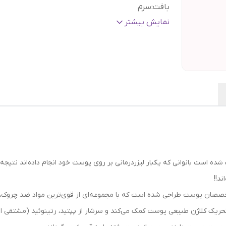
بافت
:
سرم
مواد تشکیل دهنده اصلی
:
هیالورونیک اسید
نمایش بیشتر
حجم
:
۳۰ میل
گارانتی و ضمانت
هفت روز ضمانت مرجوعی سفا
اصالت کالا
:
بدون قید و شرط
 شده است بانوانی که یکبار لیزردرمانی بر روی پوست خود انجام داده‌اند نتیج
صان پوست طراحی شده است که با مجموعه‌ای از قوی‌ترین مواد ضد چروک، اثر
یک کلاژن طبیعی پوست کمک می‌کند و سرشار از پپتید، رتینوئید (مشتقی از