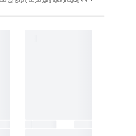
۹۲% رضایت از ملایم و غیر تحریک زا بودن این محصول