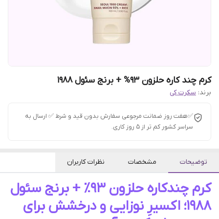
کرم چند کاره حلزون 93% + برنج سئول 1988
برند:
سکرت کی
✅هفت روز ضمانت مرجوعی سفارش بدون قید و شرط ✅ ارسال به
سراسر کشور کم تر از 5 روز کاری.
توضیحات
مشخصات
نظرات کاربران
کرم چندکاره حلزون ۹۳٪ + برنج سئول
۱۹۸۸؛ اکسیرِ نوزایی و درخشش برای