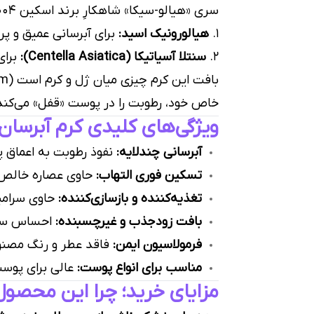
سری «هیالو-سیکا» شاهکارِ برند اسکین ۱۰۰۴ است که دو رکن اصلی سلامت پوست را با هم ترکیب کرده:
۱.
هیالورونیک اسید:
برای آبرسانی عمیق و پ
۲.
سنتلا آسیاتیکا (Centella Asiatica):
برای
خاص خود، رطوبت را در پوست «قفل» می‌کند،
ویژگی‌های کلیدی کرم آبرسان
آبرسانی چندلایه:
نفوذ رطوبت به اعماق 
تسکین فوری التهاب:
حاوی عصاره خالص س
تغذیه‌کننده و بازسازی‌کننده:
حاوی سرامی
بافت زودجذب و غیرچسبنده:
احساس سبکی
فرمولاسیون ایمن:
فاقد عطر و رنگ مصنوع
مناسب برای انواع پوست:
عالی برای پوست
مزایای خرید؛ چرا این محصول