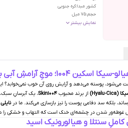
کشور مبدا
:
کره جنوبی
حجم
:
۷۵ میل
نوع
پوست حساس, پوست خشک, پوست مختلط
نمایش بیشتر
پوست
:
پوست معمولی
گارانتی و ضمانت
هفت روز ضمانت مرجوعی سفا
اصالت کالا
:
بدون قید و شرط
جِ آرامشِ آبی برای پوست‌های تشنه
می‌شود، پوسته می‌دهد و آرایش روی آن خوب نمی‌خوابد؟ ای
Hyalu)
از برند محبوب
Skin1004
، یک آبرسانِ سبک،
ساند، بلکه سد دفاعی پوست را نیز بازسازی می‌کند. ما در
نایلی
ثل غوطه‌ور شدن در چشمه‌ای خنک است که التهاب و خشکی را د
کاملِ سنتلا و هیالورونیک اسید