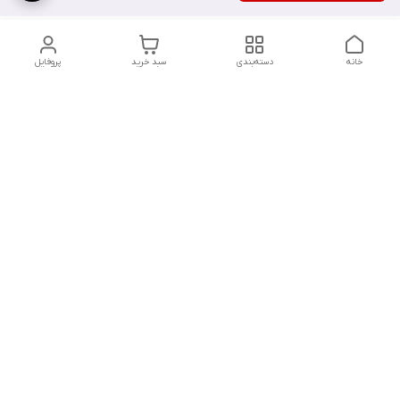
خانه
دسته‌بندی
سبد خرید
پروفایل
دسترسی سریع
تماس با ما
سیاست حریم خصوصی
درباره ما
شکایات
شماره تماس : ۰۹۱۲۲۹۰۶۱۲۰
کانال بله :
https://ble.ir/nailishop
اینستاگرام: nailishop.ir