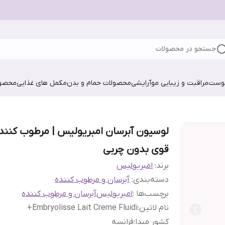
جستجو در محصولات
پوست
مراقبت و زیبایی مو
آرایشی
محصولات حمام و بدن
مکمل های غذایی
محصول
لوسیون آبرسان امبریولیس | مرطوب کنند
قوی بدون چربی
برند:
امبریولیس
دسته‌بندی
:
آبرسان و مرطوب کننده
برچسب‌ها :
امبریولیس
آبرسان و مرطوب کننده
نام لاتین
:
Embryolisse Lait Creme Fluidi+
کشور مبدا
:
فرانسه