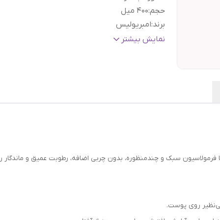
حجم
:
۴۰۰ میل
برند
:
امبریولیس
مواد تشکیل دهنده اصلی
:
آلوئه‌ ورا, شی باتر, روغن س
نمایش بیشتر
نوع
پوست چرب و مستعد جوش, پوست حساس,
پوست
:
پوست خشک, پوست مختلط, پوست معمولی
گارانتی و ضمانت
هفت روز ضمانت مرجوعی سفا
اصالت کالا
:
بدون قید و شرط
فرمولاسیون سبک و چندمنظوره، بدون چربی اضافه، رطوبت عمیق و ماندگار را
‌نظیر روی پوست.