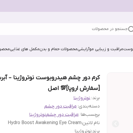
جستجو در محصولات
پوست
مراقبت و زیبایی مو
آرایشی
محصولات حمام و بدن
مکمل های غذایی
محصول
کرم دور چشم هیدروبوست نوتروژینا – آبر
[سفارش اروپا]💯 اصل
برند:
نوتروژینا
دسته‌بندی
:
مراقبت دور چشم
برچسب‌ها :
مراقبت دور چشم
نوتروژینا
نام لاتین
:
Hydro Boost Awakening Eye Cream
برند
:
نوتروژینا