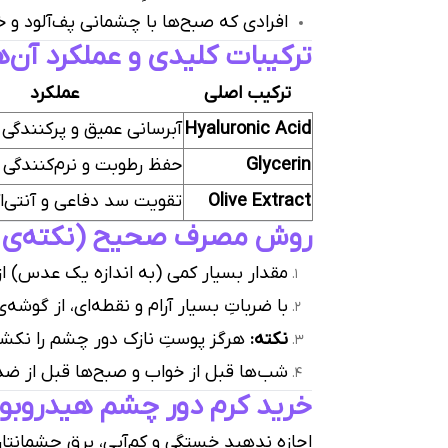
افرادی که صبح‌ها با چشمانی پف‌آلود و 
ترکیبات کلیدی و عملکرد آن‌ه
ترکیب اصلی
عملکرد
Hyaluronic Acid
آبرسانی عمیق و پرکنندگی
Glycerin
حفظ رطوبت و نرم‌کنندگی
Olive Extract
تقویت سد دفاعی و آنتی‌
روش مصرف صحیح (نکته‌ی ط
مقدار بسیار کمی (به اندازه یک عدس) از ک
با ضرباتِ بسیار آرام و نقطه‌ای، از گوش
نکته:
هرگز پوستِ نازک دور چشم را نکشی
شب‌ها قبل از خواب و صبح‌ها قبل از ضدآ
خرید کرم دور چشم هیدروبو
اجازه ندهید خستگی و کم‌آبی، برقِ چشمانتا