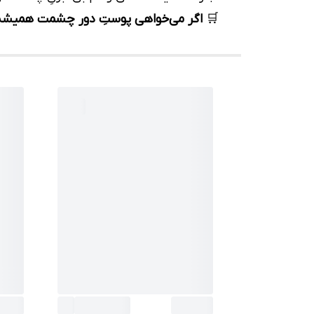
🛒
اگر می‌خواهی پوستِ دور چشمت همیشه شا