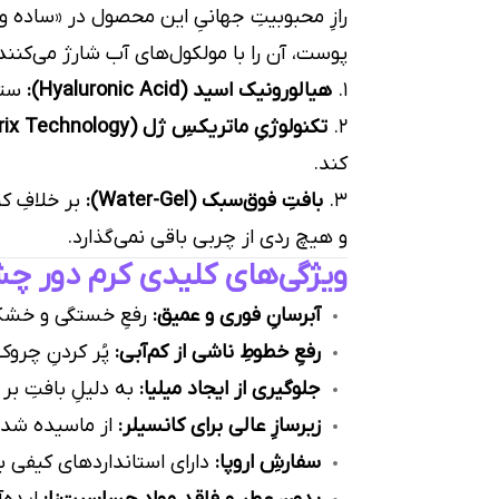
رازِ محبوبیتِ جهانیِ این محصول در «ساده و
پوست، آن را با مولکول‌های آب شارژ می‌کنند
۱.
هیالورونیک اسید (Hyaluronic Acid):
ستاره‌ی درخ
۲.
تکنولوژیِ ماتریکسِ ژل (Gel Matrix Technology):
کند.
۳.
بافتِ فوق‌سبک (Water-Gel):
بر خلافِ کر
و هیچ ردی از چربی باقی نمی‌گذارد.
ویژگی‌های کلیدی کرم دور چش
آبرسانِ فوری و عمیق:
رفعِ خستگی و خشکی
رفعِ خطوطِ ناشی از کم‌آبی:
پُر کردنِ چروک
جلوگیری از ایجاد میلیا:
به دلیلِ بافتِ بر 
زیرسازِ عالی برای کانسیلر:
از ماسیده شدن 
سفارشِ اروپا:
دارای استانداردهای کیفی ب