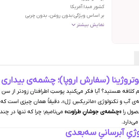
کشور مبدا
:
آمریکا
بر اساس ویژگی
:
بدون روغن، بدون چربی
مواد تشکیل دهنده اصلی
:
هیالورونیک اسید, ویتامین 
نمایش بیشتر
براساس
سفت کننده پوست دور چشم, ضد پف دور
کارکرد
:
چشم, ضد تیرگی دور چشم
حجم
:
۱۵ میل
گارانتی و ضمانت
هفت روز ضمانت مرجوعی سفا
اصالت کالا
:
بدون قید و شرط
روژینا (سفارش اروپا)؛ چشمه‌ی بیداری
شم کلافه هستید؟ آیا فکر می‌کنید پوستِ اطرافتان زودتر از س
ایه‌ی آب و تکنولوژی «ماتریکسِ ژل»، دقیقاً همان چیزی است که پ
صول را
«چشمه‌ی جوشانِ طراوت»
می‌نامیم؛ چرا که تنها در چند 
یِ آبرسانیِ سه‌بعدی