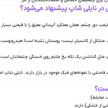
آل برای چشم‌های حساس و استفاده‌کنندگان از لنز.
 در نایلی شاپ پیشنهاد می‌شود؟
متِ دور چشم، همان عملکردِ آبرسانیِ عمیق را با قیمتی بسیار 
د، مشکل از کانسیلر نیست؛ پوستتان تشنه است! هیدروبوست زی
انی، مثلِ گذاشتنِ یک تکه یخِ ملایم روی خستگیِ چشمانتان است.
ِ فاحشی با نمونه‌های فیکِ موجود در بازار دارند. نایلی شاپ
است؟
، مختلط).
شی از خشکی) دارند.