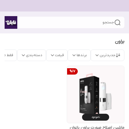
جستجو
براون
جدیدترین
برندها
قیمت
دسته‌بندی
فقط محص
%
17
ناموجود
ماشین اصلاح صورت براون بانوان