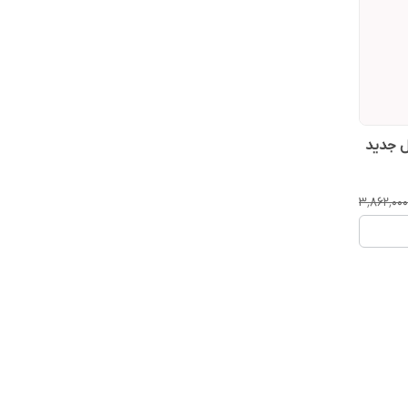
 سلیمکس – نسل جدید
۳٬۸۶۲٬۰۰۰