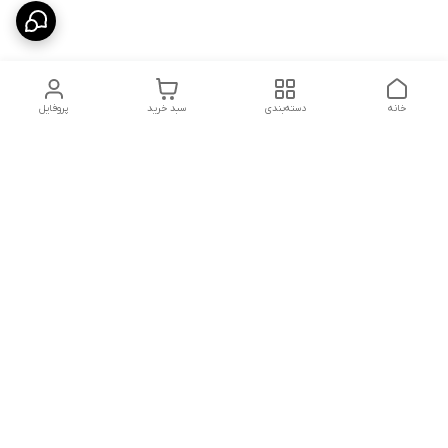
خانه
دسته‌بندی
سبد خرید
پروفایل
دسترسی سریع
تماس با ما
سیاست حریم خصوصی
درباره ما
شکایات
شماره تماس : ۰۹۱۲۲۹۰۶۱۲۰
کانال بله :
https://ble.ir/nailishop