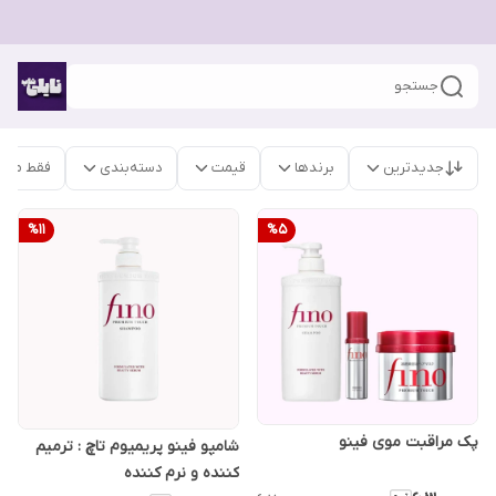
جستجو
جدیدترین
برندها
قیمت
دسته‌بندی
فقط محص
%
11
%
5
پک مراقبت موی فینو
شامپو فینو پریمیوم تاچ : ترمیم
کننده و نرم کننده