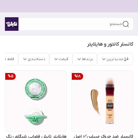
جستجو
کانسلر کانتور و هایلایتر
جدیدترین
برندها
قیمت
دسته‌بندی
فقط محص
%
5
%
18
کانسیلر ضد چروک میبلین✅ اصل
هایلایتر تابش فضایی شیگلم رنگ