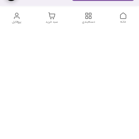
خانه
دسته‌بندی
سبد خرید
پروفایل
دسترسی سریع
تماس با ما
سیاست حریم خصوصی
درباره ما
شکایات
شماره تماس : ۰۹۱۲۲۹۰۶۱۲۰
کانال بله :
https://ble.ir/nailishop
اینستاگرام: nailishop.ir