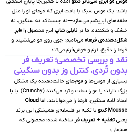
موس مو ابری شی‌باتر کنتو
آمده تا همین‌جا پایانِ آشفتگی
باشد؛ یک موس سبک با بافت ابری که فرهای تو را مثل
حلقه‌های ابریشم می‌سازد—نه چسبناک، نه سنگین، نه
خشک و شکننده. ما در
نایلی شاپ
این محصول را
«ابرِ
شکل‌دهنده‌ی فرها»
می‌نامیم؛ چون روی مو می‌نشیند و
فرها را دقیق، نرم و خوش‌فرم می‌کند.
نقد و بررسی تخصصی؛ تعریف فر
بدون تُردی، کنترل وز بدون سنگینی
بسیاری از موس‌ها و فوم‌های حالت‌دهنده یک مشکل
بزرگ دارند: یا مو را سفت و ترد می‌کنند (Crunchy)، یا با
ایجاد لایه سنگین، فرها را می‌خوابانند. اما
Cloud
Mousse کنتو
با تکیه بر فلسفه‌ی همیشگی این برند
یعنی
تغذیه + تعریف فر
ساخته شده؛ محصولی که
همزمان: