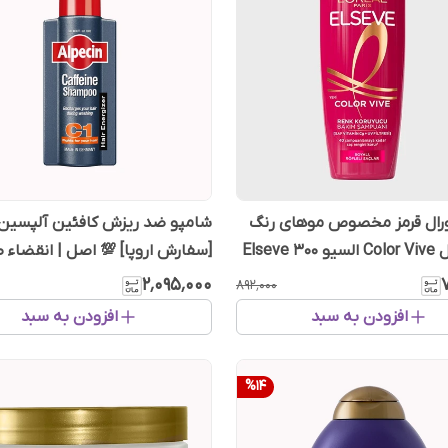
ورال قرمز مخصوص موهای رنگ
شده مدل Color Vive السیو Elseve ۳۰۰
[سفارش اروپا] 💯 اصل | انقضاء ط
۲٬۰۹۵٬۰۰۰
۸۹۲٬۰۰۰
افزودن به سبد
افزودن به سبد
%
14