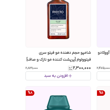
آووکادو
شامپو حجم دهنده مو فیتو سری
فیتوولوم [پرپشت کننده مو نازک و صاف]
۲٬۳۰۰٬۰۰۰
۲٬۸۲۹٬۰۰۰
۲٬۴۷۵٬۰۰۰
افزودن به سبد
%
8
%
11