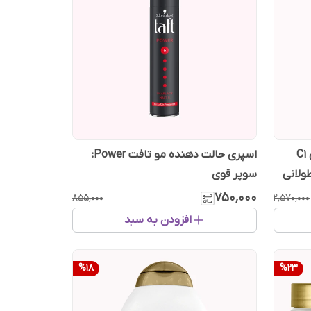
شامپو ضد ریزش کافئین آلپسین C1
اسپری حالت دهنده مو تافت Power:
ولانی
سوپر قوی
۷۵۰٬۰۰۰
۸۵۵٬۰۰۰
۲٬۵۷۰٬۰۰۰
افزودن به سبد
%
18
%
23