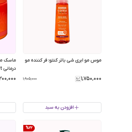
موس مو ابری شی باتر کنتو: فر کننده مو
ماسک مو 
درمانی Treatment
٬۲۰۰٬۰۰۰
۱٬۷۵۰٬۰۰۰
۱٬۹۰۵٬۰۰۰
افزودن به سبد
%
22