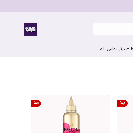
ات برقی
تماس با ما
%
11
%
8