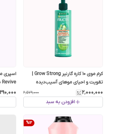
کرم موی 10 کاره گارنیر Grow Strong |
تقویت و احیای موهای آسیب‌دیده
e
۲۰۰ میل
٬۲۹۰٬۰۰۰
۲٬۰۰۰٬۰۰۰
۲٬۵۷۹٬۰۰۰
افزودن به سبد
%
12