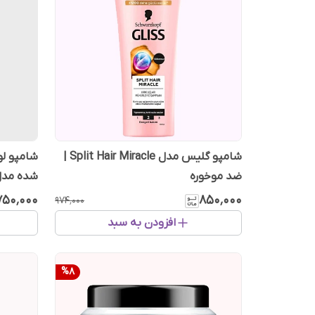
شامپو گلیس مدل Split Hair Miracle |
شامپو ل
ضد موخوره
میلی‌لیتر
۷۵۰٬۰۰۰
۸۵۰٬۰۰۰
۹۷۴٬۰۰۰
افزودن به سبد
%
8