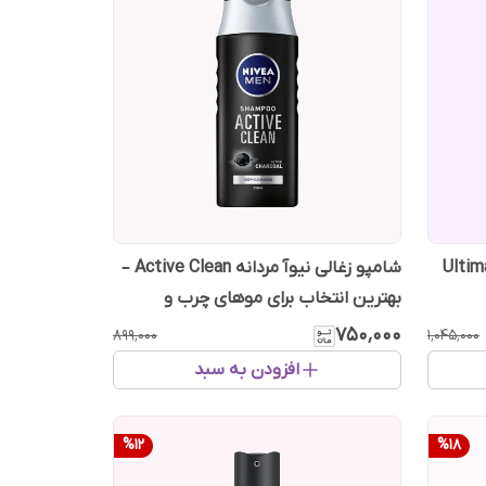
دل Ultimate Oil
شامپو زغالی نیوآ مردانه Active Clean –
بهترین انتخاب برای موهای چرب و
معمولی
۷۵۰٬۰۰۰
۸۹۹٬۰۰۰
۱٬۰۴۵٬۰۰۰
افزودن به سبد
%
12
%
18