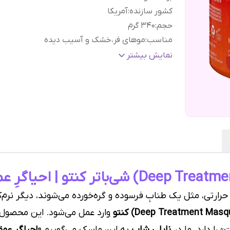
کشور سازنده
:
آمریکا
حجم
:
340 گرم
مناسب
:
موهای فر،خشک و آسیب دیده
ویژگی
آبرسان, بدون هرگونه سولفات، پاربن و سیلیکو
نمایش بیشتر
ها
:
ترمیم کننده, حاوی مواد مغذی, درخشان کننده 
فاقد مواد شیمیایی مضر, نرم کننده
گارانتی و ضمانت
هفت روز ضمانت مرجوعی سفا
اصالت کالا
:
بدون قید و شرط
رارتی، مثل یک طنابِ فرسوده و گره‌خورده می‌شوند، دیگر نرم‌
وارد عمل می‌شود. این محصول،
» را دارد. ما در
نایلی شاپ
به این ماسک می‌گوییم
«احیاگرِ عمق