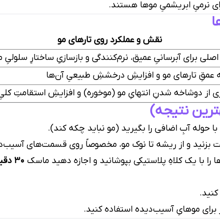
ی نرمیِ ابریشمیِ موها هستند.
ا
نقش و عملکرد روی تارهای مو
 اصلی برای آبرسانیِ عمیق، نرم‌کنندگی و بازسازیِ ساختارِ سلولیِ م
 عمقِ تارهای مو و افزایشِ درخششِ طبیعیِ آن‌ها
 از دوشاخه شدنِ انتهایِ مو (موخوره) و افزایشِ استقامتِ کلی
رین نتیجه)
با حوله آبِ اضافی را بگیرید (مو نباید چکه کند).
ست بزنید و از ریشه تا نوک مو، مخصوصاً روی قسمت‌های آسیب‌
ا را با یک کلاهِ پلاستیکی بپوشانید و اجازه دهید ماسک
۳۰ دقیقه
کنید.
ر برای موهایِ آسیب‌دیده استفاده کنید.