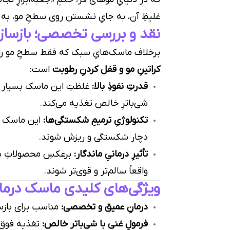
غلیظِ آن، به جایِ نشستن روی سطحِ مو، به عم
نقد و بررسی تخصصی؛ بازسازی
برخلاف ماسک‌هایِ سبک که فقط سطحِ مو را ل
کراتینِ مو و قفل کردنِ رطوبت
است:
قدرتِ نفوذِ بالا:
غلظتِ این ماسک بسیار بال
شی‌باترِ خالص تغذیه می‌کند.
تکنولوژیِ ترمیمِ شکستگی‌ها:
دچار شکستگی و ریزش شوند.
تأثیرِ درمانیِ ماندگار:
برعکسِ محصولاتِ سیل
واقعاً سالم‌تر و قوی‌تر شوند.
ویژگی‌های کلیدی ماسک درمان
درمانِ عمیق و تخصصی:
مناسب برای بازسا
فرمولِ غنی با شی‌باتر خالص:
تغذیه فوق‌