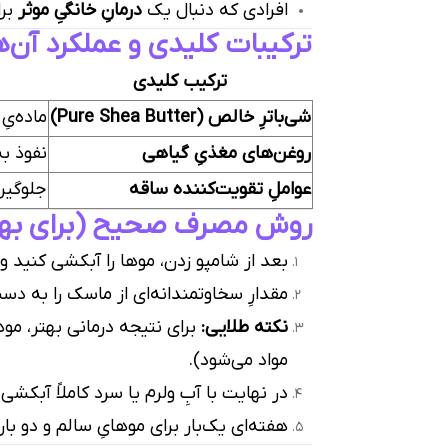
افرادی که دنبال یک
درمانِ خانگیِ موثر
برا
ترکیبات کلیدی و عملکرد آن‌ه
ترکیب کلیدی
شی‌باترِ خالص (Pure Shea Butter)
ماده‌یِ
روغن‌های مغذیِ گیاهی
نفوذ به
عواملِ تقویت‌کننده ساقه
جلوگیری
روش مصرف صحیح (برای بهت
بعد از شامپو زدن، موها را آبکشی کنید و 
مقدارِ سخاوتمندانه‌ای از ماسک را به د
نکته طلایی:
برای نتیجه درمانی بهتر، موه
مواد می‌شود).
در نهایت با آبِ ولرم یا سرد کاملاً آبکشی 
هفته‌ای یک‌بار برای موهایِ سالم و دو با