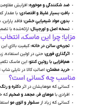
ضد شکنندگی و موخوره:
افزایشِ مقاومتِ
بافتِ بسیار غلیظ و اقتصادی:
با مقدار ک
بدونِ مواد شیمیاییِ خشن:
فاقد پارابن،
نسخه اصل و اورجینال:
ارائه‌شده با تضم
مزایا؛ چرا این ماسک، انتخاب
تجربه‌یِ سالن در خانه:
کیفیتِ بالایِ این
اثرگذاریِ فوری:
حتی در اولین استفاده، ز
هم‌افزایی با روتینِ کنتو:
این ماسک تکمیل‌
خرید مطمئن:
اصالتِ کالا در نایلی شاپ ت
مناسب چه کسانی است؟
کسانی که موهایشان در اثر
دکلره و رنگ
افرادی با
موهای فر، مجعد و ضخیم
که خش
کسانی که زیاد از
سشوار و اتوی مو
استفا