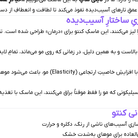
قِ تارهای آسیب‌دیده نفوذ می‌کند تا لطافت و انعطافِ از دست رف
ِ ساختارِ آسیب‌دیده
یز می‌کنند، این ماسکِ کنتو برای «درمان» طراحی شده است. تم
است و به همین دلیل، در زمانی که روی مو می‌ماند، تمامِ لایه‌
این ماسک با افزایشِ خاصیتِ ارتجاعی (city
یکونی که مو را فقط موقتاً براق می‌کنند، این ماسک با تغذیه 
ی کنتو
زیِ آسیب‌های ناشی از رنگ، دکلره و حرارت
العاده برای موهایِ به‌شدت خشک