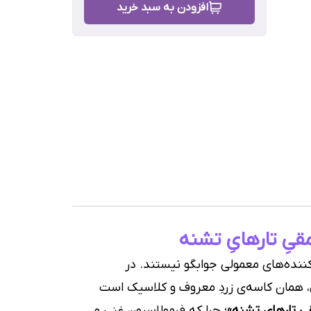
افزودن به سبد خرید
ن,
مو,
رش
کننده‌های معمولی جوابگو نیستند. در
 همان کاسه‌ی زردِ معروف و کلاسیک است
یِ تارهایِ تشنه»
؛ چرا که فرمولاسیونِ غنی و