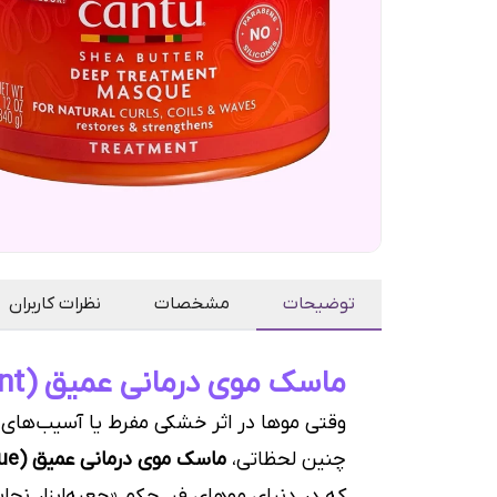
توضیحات
مشخصات
نظرات کاربران
ماسک موی درمانی عمیق (Deep Treatment) شی‌باتر کنتو | احیاگرِ عمقیِ تارهایِ تشنه
وقتی موها در اثر خشکی مفرط یا آسیب‌های ح
چنین لحظاتی،
ماسک موی درمانی عمیق (Deep Treatment Masque) کنتو
که در دنیایِ موهای فر، حکمِ «جعبه‌ابزارِ نجات