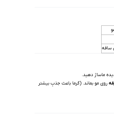
و
ِ ساقه
دیده ماساژ دهید.
روی مو بماند. (گرما باعث جذبِ بیشتر