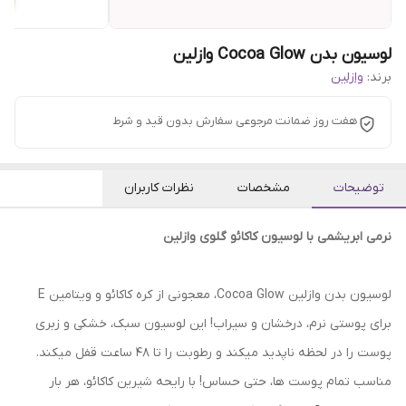
لوسیون بدن Cocoa Glow وازلین
برند:
وازلین
هفت روز ضمانت مرجوعی سفارش بدون قید و شرط
توضیحات
مشخصات
نظرات کاربران
نرمی ابریشمی با لوسیون کاکائو گلوی وازلین
لوسیون بدن وازلین Cocoa Glow، معجونی از کره کاکائو و ویتامین E
برای پوستی نرم، درخشان و سیراب! این لوسیون سبک، خشکی و زبری
پوست را در لحظه ناپدید میکند و رطوبت را تا 48 ساعت قفل میکند.
مناسب تمام پوست ها، حتی حساس! با رایحه شیرین کاکائو، هر بار