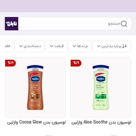
جستجو
پربازدیدترین
برندها
قیمت
دسته‌بندی
فقط م
%
19
%
19
لوسیون بدن Aloe Soothe وازلین
لوسیون بدن Cocoa Glow وازلین