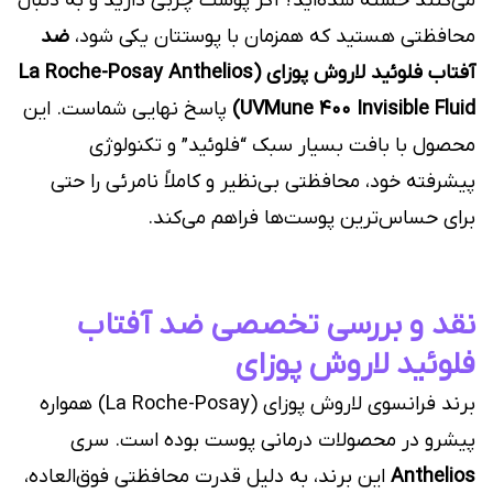
می‌کنند خسته شده‌اید؟ اگر پوست چربی دارید و به دنبال
محافظتی هستید که همزمان با پوستتان یکی شود،
ضد
آفتاب فلوئید لاروش پوزای (La Roche-Posay Anthelios
UVMune 400 Invisible Fluid)
پاسخ نهایی شماست. این
محصول با بافت بسیار سبک “فلوئید” و تکنولوژی
پیشرفته خود، محافظتی بی‌نظیر و کاملاً نامرئی را حتی
برای حساس‌ترین پوست‌ها فراهم می‌کند.
نقد و بررسی تخصصی ضد آفتاب
فلوئید لاروش پوزای
برند فرانسوی لاروش پوزای (La Roche-Posay) همواره
پیشرو در محصولات درمانی پوست بوده است. سری
Anthelios
این برند، به دلیل قدرت محافظتی فوق‌العاده،