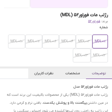
رژلب مات فوراور52 (MDL)
برند:
فوراور52
شماره
MDL0010
MDL007
MDL006
MDL004
MDL002
MDL001
MDL0013
MDL0012
توضیحات
مشخصات
نظرات کاربران
رژلب مات فوراور52 مدل
رژلب مات فوراور52 (MDL) یکی از محصولات باکیفیت این برند است که
در عین داشتن
پیگمنت بالا و پوشش یکدست
، بافتی نرم و کرمی دارد.
این رژلب به‌ راحتی روی لب‌ها کشیده می شود احساس سنگینی یا