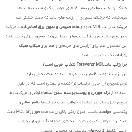
خشکی را به لب ها نمی دهد. ظاهری خوش‌رنگ و مرتب به لب‌ها
می‌بخشد که برخلاف بسیاری از رژلب‌ های مات که باعث خشکی لب
می‌شوند، رژلب MDL جلوه‌ای
مات طبیعی و بدون برق اضافی
ایجاد می‌کند
و در عین حال حس لطافت لب‌ها را حفظ می‌کند. همین ویژگی باعث شده
این محصول هم برای آرایش‌های حرفه‌ای و هم برای
میکاپ سبک
روزانه
انتخاب مناسبی باشد.
چرا رژلب مات
Forever52 MDL
انتخاب خوبی است؟
این رژلب علاوه بر ظاهر زیبا، تجربه استفاده لذت‌ بخشی دارد.
فرمولاسیون آن حاوی ترکیبات نرم‌کننده و مغذی است که در طول
استفاده از
ترک خوردن و پوسته‌پوسته شدن لب‌ها
جلوگیری می‌کند. به
همین دلیل، حتی در استفاده طولانی‌ مدت نیز لب‌ها ظاهر سالم و
یکدستی خواهند داشت. تنوع رنگی بالای رژلب مات فوراور52 MDL باعث
شده برای انواع رنگ پوست و سبک‌های مختلف آرایش، از نچرال تا
آرایش غلیظ، گزینه‌های مناسبی در دسترس باشد.