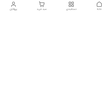
خانه
دسته‌بندی
سبد خرید
پروفایل
دسترسی سریع
تماس با ما
سیاست حریم خصوصی
درباره ما
شکایات
شماره تماس : ۰۹۱۲۲۹۰۶۱۲۰
کانال بله :
https://ble.ir/nailishop
اینستاگرام: nailishop.ir
شماره تماس
09122906120
آدرس ایمیل
nailishop5@gmail.com