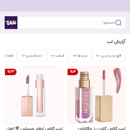
جستجو
آرایش لب
جدیدترین
برندها
قیمت
دسته‌بندی
فقط محص
%
23
%
14
لیپ گلاس گلدن رز مگاشاین
لیپ گلاس لیفتر میبیلین 💯 اصل