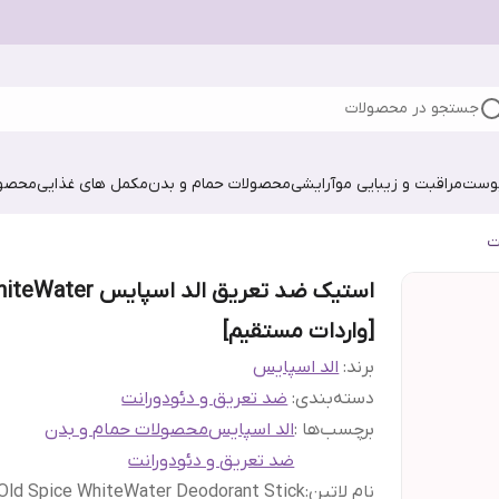
جستجو در محصولات
پوست
مراقبت و زیبایی مو
آرایشی
محصولات حمام و بدن
مکمل های غذایی
محصول
ت
استیک ضد تعریق الد اسپایس ter
[واردات مستقیم]
برند:
الد اسپایس
دسته‌بندی
:
ضد تعریق و دئودورانت
برچسب‌ها :
الد اسپایس
محصولات حمام و بدن
ضد تعریق و دئودورانت
نام لاتین
:
Old Spice WhiteWater Deodorant Stick