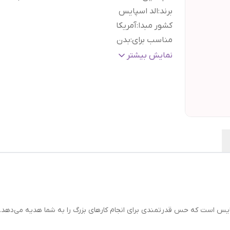
برند
:
الد اسپایس
کشور مبدا
:
آمریکا
مناسب برای
:
بدن
بر اساس ویژگی
:
استفاده روزانه
نمایش بیشتر
براساس کارکرد
:
ضد تعریق
تاریخ انقضاء
:
۱۲ ماه پس از باز شدن درب محصول
گارانتی و ضمانت
هفت روز ضمانت مرجوعی سفا
اصالت کالا
:
بدون قید و شرط
س است که حس قدرتمندی برای انجام کارهای بزرگ را به شما هدیه می‌دهد. ا