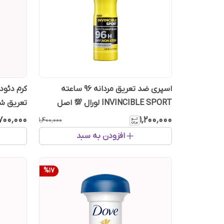
اسپری ضد تعریق مردانه 96 ساعته
کرم دئود
INVINCIBLE SPORT لورال 💯 اصل
تعریق شد
انگلیس
٬۷۰۰٬۰۰۰
۱٬۲۰۰٬۰۰۰
۱٬۴۰۰٬۰۰۰
افزودن به سبد
%
17