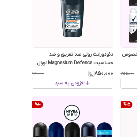
 مخصوص
دئودورانت رولی ضد تعریق و ضد
حساسیت Magnesium Defence لورال
۸۵۰٬۰۰۰
۹۹۲٬۰۰۰
۷۵۵٬۰۰۰
افزودن به سبد
%
10
%
15