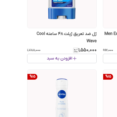
دانه لورال Men Expert
ژل ضد تعریق ژیلت 48 ساعته Cool
Wave
۱٬۵۵۰٬۰۰۰
۱٬۷۸۸٬۰۰۰
۹۹۲٬۰۰۰
افزودن به سبد
%
15
%
15