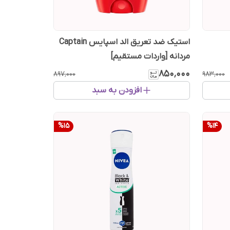
استیک ضد تعریق الد اسپایس Captain
مردانه [واردات مستقیم]
۸۵۰٬۰۰۰
۸۹۷٬۰۰۰
۹۸۳٬۰۰۰
افزودن به سبد
%
15
%
14