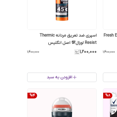
انه Fresh Extreme
اسپری ضد تعریق مردانه Thermic
Resist لورال💯 اصل انگلیس
۱٬۲۰۰٬۰۰۰
۱٬۴۰۰٬۰۰۰
۱٬۴۰۰٬۰۰۰
افزودن به سبد
%
14
%
8