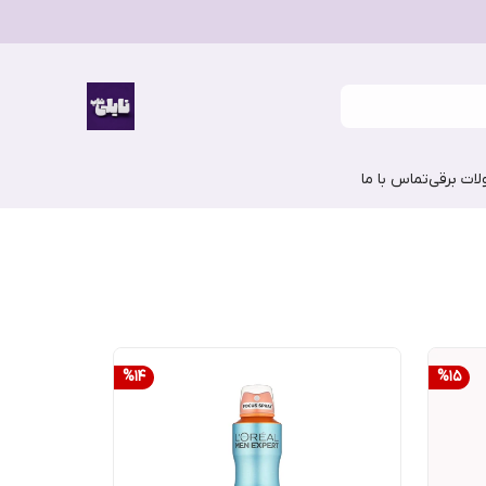
ات برقی
تماس با ما
%
14
%
15