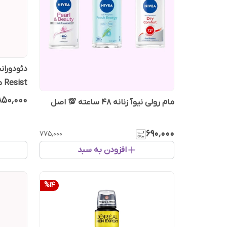
Resist مقاوم در برابر گرما لورال
۸۵۰٬۰۰۰
مام رولی نیوآ زنانه 48 ساعته 💯 اصل
۶۹۰٬۰۰۰
۷۷۵٬۰۰۰
افزودن به سبد
%
14