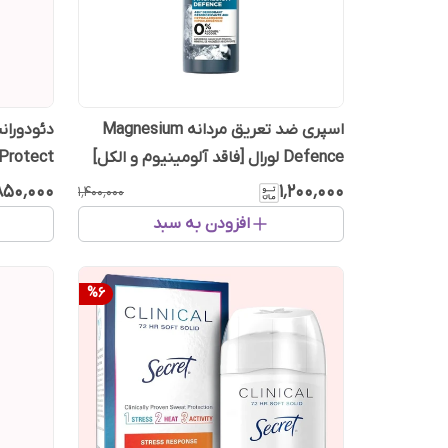
اسپری ضد تعریق مردانه Magnesium
Defence لورال [فاقد آلومینیوم و الکل]
Protect لورال
💯 اصل انگلیس
۸۵۰٬۰۰۰
۱٬۲۰۰٬۰۰۰
۱٬۴۰۰٬۰۰۰
افزودن به سبد
%
6