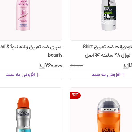
اسپری دئودورانت ضد تعریق Shirt
اسپری ضد تعریق زنانه ن
Protect لورال 48 ساعته 💯 اصل
beauty
۷۶۰٬۰۰۰
۱
۱٬۴۰۰٬۰۰۰
افزودن به سبد
افزودن به سبد
%
14