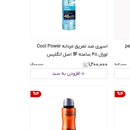
یوآ pearl &
اسپری ضد تعریق مردانه Cool Power
لورال 48 ساعته 💯 اصل انگلیس
۱٬۲۰۰٬۰۰۰
۱٬۴۰۰٬۰۰۰
۹۰۳٬۰۰۰
افزودن به سبد
%
14
%
14