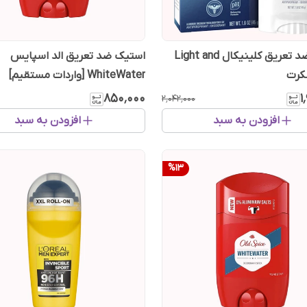
استیک ضد تعریق کلینیکال Light and
استیک ضد تعریق الد اسپایس
WhiteWater [واردات مستقیم]
۸۵۰٬۰۰۰
۱
۲٬۰۴۲٬۰۰۰
افزودن به سبد
افزودن به سبد
%
13