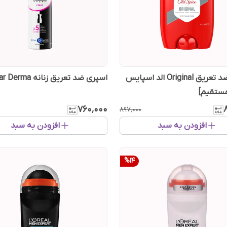
استیک ضد تعریق Original الد اسپایس
اسپری ضد تعریق زنانه Clear Derma نیوآ
مستقیم]
۷۶۰٬۰۰۰
۸۹۷٬۰۰۰
افزودن به سبد
افزودن به سبد
%
14