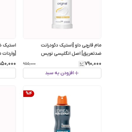
مام قارچی داو [استیک دئودرانت
ضدتعریق] اصل انگلیسی نویس
[واردات 
۸۵۰٬۰۰۰
۷۹۰٬۰۰۰
۹۵۵٬۰۰۰
افزودن به سبد
%
14