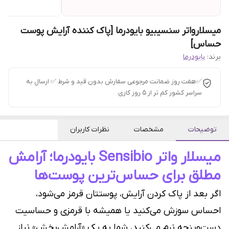
میسلارواتر سنسیبیو بایودرما [پاک کننده آرایش پوست
حساس]
برند:
بایودرما
✅هفت روز ضمانت مرجوعی سفارش بدون قید و شرط ✅ ارسال به
سراسر کشور کم تر از 5 روز کاری.
توضیحات
مشخصات
نظرات کاربران
میسلار واتر Sensibio بایودرما؛ آرامش
مطلق برای حساس‌ترین پوست‌ها
اگر بعد از پاک کردن آرایش، پوستتان قرمز می‌شود،
احساس سوزش می‌کنید یا همیشه با قرمزی و حساسیت
دست‌وپنجه نرم می‌کنید، شما به یک «آرامش‌بخش» نیاز