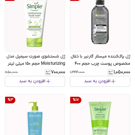
ژل پاک‌کننده میسلار گارنیر با ذغال
ژل شستشوی صورت سیمپل مدل
مخصوص پوست چرب حجم 400
Moisturizing حجم 150 میلی لیتر
میل
۷۰۰٬۰۰۰
۱٬۰۵۰٬۰۰۰
۸۵۰٬۰۰۰
۱٬۳۴۴٬۰۰۰
افزودن به سبد
افزودن به سبد
%
3
%
17