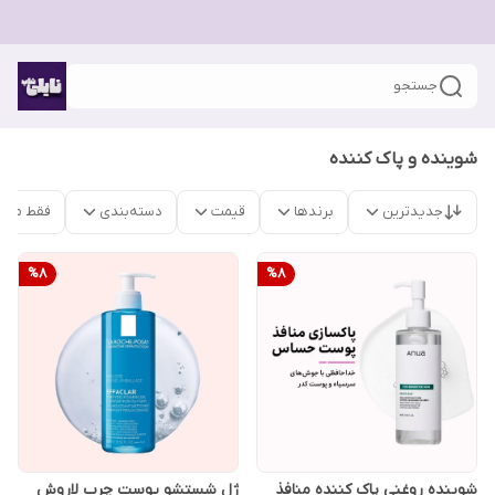
جستجو
شوینده و پاک کننده
جدیدترین
برندها
قیمت
دسته‌بندی
فقط محص
%
8
%
8
شوینده روغنی پاک کننده منافذ
ژل شستشو پوست چرب لاروش