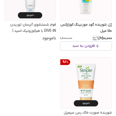
ناموجود
ژل شوینده گود مورنینگ کوزارکس
فوم شستشوی آبرسان توریدن
150 میل
DIVE-IN با هیالورونیک اسید |
بهترین شوینده کره ای آبرسان
۱٬۶۵۰٬۰۰۰
ناموجود
۱٬۸۰۰٬۰۰۰
افزودن به سبد
%
20
ناموجود
شوینده صورت خاک رس سیمپل