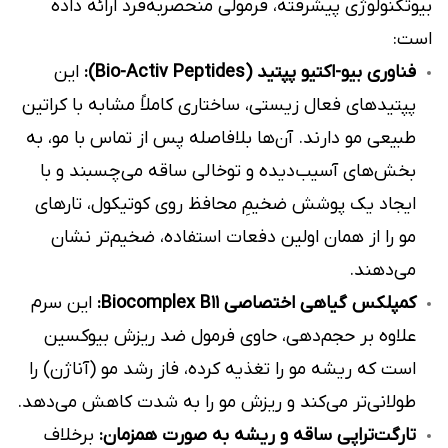
بیوتکنولوژی پیشرفته، فرمولی منحصر‌به‌فرد ارائه داده
است:
فناوری بیو-اکتیو پپتید (Bio-Activ Peptides):
این
پپتیدهای فعال زیستی، ساختاری کاملاً مشابه با کراتین
طبیعی مو دارند. آن‌ها بلافاصله پس از تماس با مو، به
بخش‌های آسیب‌دیده و توخالی ساقه می‌چسبند و با
ایجاد یک پوشش ضخیمِ محافظ روی کوتیکول، تارهای
مو را از همان اولین دفعات استفاده، ضخیم‌تر نشان
می‌دهند.
کمپلکس گیاهی اختصاصی Biocomplex B11:
این سرم
علاوه بر حجم‌دهی، حاوی فرمول ضد ریزش بیوکسین
است که ریشه مو را تغذیه کرده، فاز رشد مو (آناژن) را
طولانی‌تر می‌کند و ریزش مو را به شدت کاهش می‌دهد.
تارگت‌تراپی ساقه و ریشه به صورت همزمان:
برخلاف