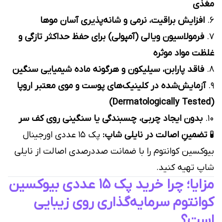
مغذی
۶.
افزایش براقیت، نرمی و شانه‌پذیری آسان موها
۷.
فرمولاسیون ویالی (آمپولی) برای حفظ حداکثر تازگی و
غلظت مواد موثره
۸.
فاقد پارابن، سیلیکون و هرگونه ماده شیمیایی سنگین
۹.
آزمایش‌شده در کلینیک‌های پوست و موی معتبر اروپا
(Dermatologically Tested)
۱۰.
بدون ایجاد چربی، چسبندگی یا سنگینی روی کف سر
🧪
تضمینِ اصالت در نایلی شاپ:
پک ۱۵ عددی اورجینال
بیوکسین کوانتوم را با ضمانت صددرصدی اصالت از نایلی
شاپ تهیه کنید.
مزایا؛ چرا خرید پک ۱۵ عددی بیوکسین
کوانتوم سرمایه‌گذاری روی زیبایی
است؟