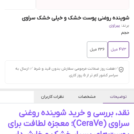
شوینده روغنی پوست خشک و خیلی خشک سراوی
برند:
سراوی
حجم
473 میل
236 میل
✅هفت روز ضمانت مرجوعی سفارش بدون قید و شرط ✅ ارسال به
سراسر کشور کم تر از 5 روز کاری.
توضیحات
مشخصات
نظرات کاربران
نقد، بررسی و خرید شوینده روغنی
سراوی (CeraVe)؛ معجزه لطافت برای