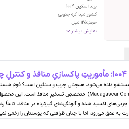
برند
:
اسکین ۱۰۰۴
کشور مبدا
:
کره جنوبی
حجم
:
۱۲۵ میل
براساس کارکرد
:
درمان منافذ باز
نمایش بیشتر
نوع
پوست چرب و مستعد جوش, پوست حساس,
پوست
:
پوست خشک, پوست مختلط, پوست معمولی
مواد تشکیل دهنده اصلی
:
سنتلا آسیاتیکا
گارانتی و ضمانت
هفت روز ضمانت مرجوعی سفا
اصالت کالا
:
بدون قید و شرط
ی
Madagascar Centella Poremizing Deep Cleansing Foam)، متخصصِ تسخیر
 چربی‌های اکسید شده و آلودگی‌های گیرکرده در منافذ، کاملاً ره
رت به عمق می‌رود، اما با چنان ظرافتی که پوستتان را زخمی نمی‌