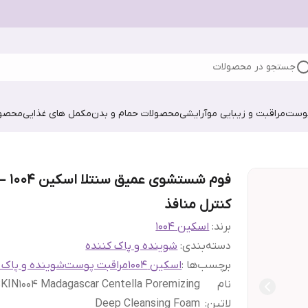
جستجو در محصولات
پوست
مراقبت و زیبایی مو
آرایشی
محصولات حمام و بدن
مکمل های غذایی
محصول
فوم شستشوی عمیق سنتلا اسکین ۱۰۰۴ 
کنترل منافذ
برند:
اسکین 1004
دسته‌بندی
:
شوینده و پاک کننده
برچسب‌ها :
اسکین 1004
مراقبت پوست
شوینده و پاک 
نام
KIN1004 Madagascar Centella Poremizing
لاتین
:
Deep Cleansing Foam