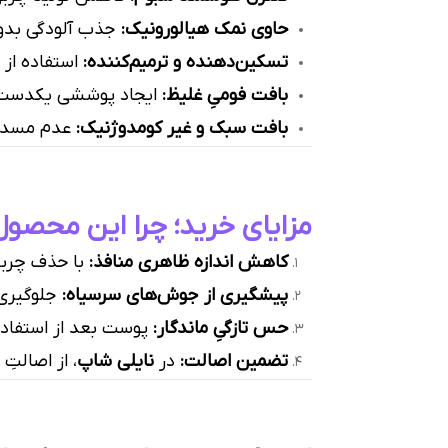
حاوی نمک هیالورونیک:
جذب آلودگی بدو
تسکین‌دهنده و ترمیم‌کننده:
استفاده از 
بافت فومیِ غلیظ:
ایجاد پوششی یکدست برای 
بافت سبک و غیر کومدوژنیک:
عدم مسدود
مزایای خرید؛ چرا این محصول
کاهش اندازه ظاهری منافذ:
با حذف چربی‌
پیشگیری از جوش‌های سرسیاه:
جلوگیری 
حس تازگیِ ماندگار:
پوست بعد از استفاده،
تضمین اصالت:
در
نایلی شاپ
، از اصالت