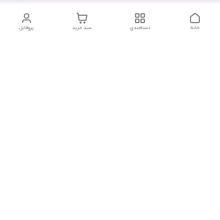
خانه
دسته‌بندی
سبد خرید
پروفایل
دسترسی سریع
تماس با ما
سیاست حریم خصوصی
درباره ما
شکایات
شماره تماس : ۰۹۱۲۲۹۰۶۱۲۰
کانال بله :
https://ble.ir/nailishop
اینستاگرام: nailishop.ir
شماره تماس
09122906120