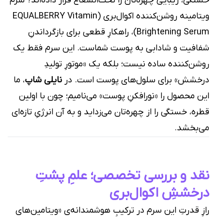
خستگی، زیبایی چهره‌تان را تحت‌الشعاع قرار داده‌اند؟ سرم
ویتامینه روشن‌کننده اکوال‌بری (EQUALBERRY Vitamin
Brightening Serum)، راهکارِ قطعی برای بازگرداندنِ
شفافیت و شادابی به پوست شماست. این سرم فقط یک
روشن‌کننده ساده نیست؛ بلکه یک «موتورِ تولیدِ
درخشش» برای سلول‌های پوست است. در
نایلی شاپ
، ما
این محصول را «نورافکنِ پوست» می‌نامیم؛ چون با اولین
قطره، خستگی را از چهره‌تان می‌زداید و به آن انرژیِ تازه‌ای
می‌بخشد.
نقد و بررسی تخصصی؛ علمِ پشتِ
درخششِ اکوال‌بری
رازِ قدرتِ این سرم در ترکیبِ هوشمندانه‌ی «ویتامین‌های