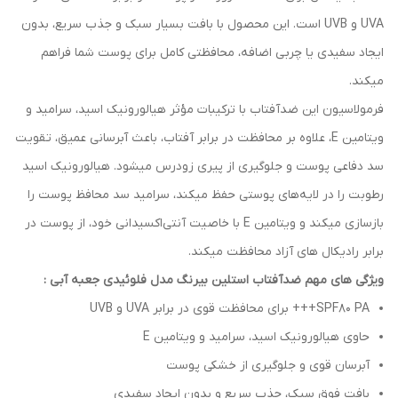
UVA و UVB است. این محصول با بافت بسیار سبک و جذب سریع، بدون
ایجاد سفیدی یا چربی اضافه، محافظتی کامل برای پوست شما فراهم
میکند.
فرمولاسیون این ضدآفتاب با ترکیبات مؤثر هیالورونیک اسید، سرامید و
ویتامین E، علاوه بر محافظت در برابر آفتاب، باعث آبرسانی عمیق، تقویت
سد دفاعی پوست و جلوگیری از پیری زودرس میشود. هیالورونیک اسید
رطوبت را در لایه‌های پوستی حفظ میکند، سرامید سد محافظ پوست را
بازسازی میکند و ویتامین E با خاصیت آنتی‌اکسیدانی خود، از پوست در
برابر رادیکال‌ های آزاد محافظت میکند.
ویژگی های مهم ضدآفتاب استلین بیرنگ مدل فلوئیدی جعبه آبی :
SPF80 PA+++ برای محافظت قوی در برابر UVA و UVB
حاوی هیالورونیک اسید، سرامید و ویتامین E
آبرسان قوی و جلوگیری از خشکی پوست
بافت فوق سبک، جذب سریع و بدون ایجاد سفیدی