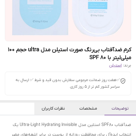
کرم ضدآفتاب بی‌رنگ صورت استیلن مدل ultra حجم 100
میلی‌لیتر با SPF 80
برند:
استیلن
✅هفت روز ضمانت مرجوعی سفارش بدون قید و شرط ✅ ارسال به
سراسر کشور کم تر از 5 روز کاری.
توضیحات
مشخصات
نظرات کاربران
ضدآفتاب SPF80 استلین مدل Ultra-Light Hydrating Invisible یک
انتخاب ایده‌آل برای محافظت روزانه از پوست در برابر اشعه‌های مضر