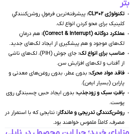
بتر
تکنولوژی CL302:
پیشرفته‌ترین فرمولِ روشن‌کنندگیِ
کلینیک برای محو کردنِ انواع لک.
عملکرد دوگانه (Correct & Interrupt):
هم درمانِ
لک‌های موجود و هم پیشگیری از ایجاد لک‌های جدید.
مناسب برای انواع لک:
جای جوش (PIH)، لک‌های ناشی
از آفتاب و لک‌های افزایش سن.
فاقد مواد محرک:
بدون عطر، بدون روغن‌های معدنی و
پارابن (بسیار ایمن).
بافتِ سبک و زودجذب:
بدون ایجاد حسِ چسبندگی روی
پوست.
روشن‌کنندگی تدریجی و ماندگار:
نتایجی که با استمرار در
مصرف، کاملاً ملموس خواهند بود.
مزایای خرید؛ چرا این محصول در نایلی