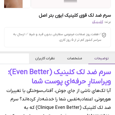
سرم ضد لک قوی کلینیک ایون بتر اصل
برند:
کلینیک
✅هفت روز ضمانت مرجوعی سفارش بدون قید و شرط ✅ ارسال به
سراسر کشور کم تر از 5 روز کاری.
توضیحات
مشخصات
نظرات کاربران
سرم ضد لک کلینیک (Even Better)؛
ویراستارِ حرفه‌ایِ پوست شما
آیا لک‌هایِ ناشی از جایِ جوش، آفتاب‌سوختگی یا تغییرات
هورمونی، اعتماد‌به‌نفسِ شما را خدشه‌دار کرده‌اند؟ سرم
ضد لک کلینیک (Clinique Even Better) که به