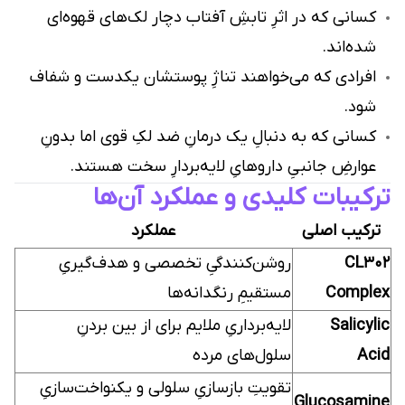
کسانی که در اثرِ تابشِ آفتاب دچار لک‌های قهوه‌ای
شده‌اند.
افرادی که می‌خواهند تناژِ پوستشان یکدست و شفاف
شود.
کسانی که به دنبالِ یک درمانِ ضد لکِ قوی اما بدونِ
عوارضِ جانبیِ داروهایِ لایه‌بردارِ سخت هستند.
ترکیبات کلیدی و عملکرد آن‌ها
ترکیب اصلی
عملکرد
CL302
روشن‌کنندگیِ تخصصی و هدف‌گیریِ
Complex
مستقیمِ رنگدانه‌ها
Salicylic
لایه‌برداریِ ملایم برای از بین بردنِ
Acid
سلول‌های مرده
تقویتِ بازسازیِ سلولی و یکنواخت‌سازیِ
Glucosamine