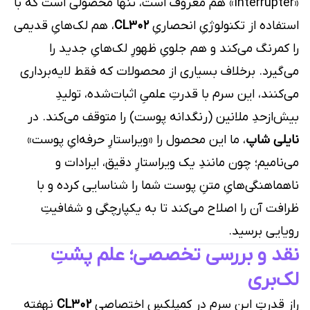
«Interrupter» هم معروف است، تنها محصولی است که با
استفاده از تکنولوژیِ انحصاریِ
CL302
، هم لک‌هایِ قدیمی
را کمرنگ می‌کند و هم جلویِ ظهورِ لک‌هایِ جدید را
می‌گیرد. برخلاف بسیاری از محصولات که فقط لایه‌برداری
می‌کنند، این سرم با قدرتِ علمیِ اثبات‌شده، تولیدِ
بیش‌از‌حدِ ملانین (رنگدانه پوست) را متوقف می‌کند. در
نایلی شاپ
، ما این محصول را «ویراستارِ حرفه‌ایِ پوست»
می‌نامیم؛ چون مانندِ یک ویراستارِ دقیق، ایرادات و
ناهماهنگی‌هایِ متنِ پوست شما را شناسایی کرده و با
ظرافت آن را اصلاح می‌کند تا به یکپارچگی و شفافیتِ
رویایی برسید.
نقد و بررسی تخصصی؛ علم پشتِ
لک‌بری
رازِ قدرتِ این سرم در کمپلکسِ اختصاصیِ
CL302
نهفته