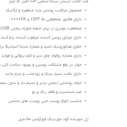
ضد آفتاب آبرسان سنتلا اسکین 1004 اصل ۵۰ میل
محصول مراقبت پوستی چند منظوره و ارگانیک
دارای فاکتور محافظتی SPF 50+ و PA++++
محافظت موثری در برابر اشعه ماوراء بنفش UVA/UVB
دارای مزایای روشن کننده، مرطوب کننده، نرم کنند
حاوی هیالورونیک اسید و عصاره سنتلا آسیاتیکا ب
دارای عصاره روگولا، چای سبز و کلم بروکلی و فواید 
موثر در رفع مشکلات پوستی و بهبود سلامت کلی
دارای بافت بسیار سبک و زودجذب و سرم مانند
ایجاد پوششی تنفس پذیر و شبنم دار و بدون سف
ضد حساسیت و فاقد رنگ و بو
مناسب انواع پوست حتی پوست های حساس
ژل شوینده گود مورنینگ کوزارکس 150 میل