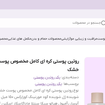
جستجو در محصولات
پوست
مراقبت و زیبایی مو
آرایشی
محصولات حمام و بدن
مکمل های غذایی
محصول
روتین پوستی کره ای کامل مخصوص پوس
خشک
دسته‌بندی
:
پک روتین پوستی
برچسب‌ها :
پک روتین پوستی
نوع
:
روتین پوستی کره ای کامل مخصوص پوست خش
شوینده
:
ژل شوینده گود مورنینگ کوزارکس 150 میل
آبرسان
:
آمپول 