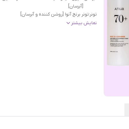
[آبرسان]
تونر
:
تونر برنج آنوا [روشن کننده و آبرسان]
ضد
نمایش بیشتر
آفتاب
:
میل
دورچشم
:
کرم دور چشم حلزون کوزارکس [جوانساز پیشر
اصل کره