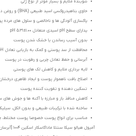
شوینده ملایم و بسیار موثر از نوع ژلی
حاوی بتاهیدروکسی اسید طبیعی (BHA) و روغن درخت چای
پاکسازی آلودگی ها و ناخالصی و سلول های مرده 
پدارای سطح pH اسیدی متعادل pH 5.31±1.00
بدون آسیب رساندن یا خشک شدن پوست
محافظت از سد پوستی و کمک به بازیابی تعادل pH
آبرسانی و حفظ تعادل چربی و رطوبت در پوست
لایه برداری ملایم و کاهش لک های پوستی
اصلاح بافت ناهموار پوست و ایجاد ظاهری درخشا
تسکین دهنده و تقویت کننده پوست
کاهش منافذ باز و مبارزه با آکنه ها و جوش های س
ساخته شده با ترکیبات طبیعی و بدون الکل، سیلیکو
مناسب برای انواع پوست خصوصا پوست مختلط، چرب
آمپول هیالو سیکا سنتلا ماداگاسکار اسکین ۱۰۰۴ [آبرسان]