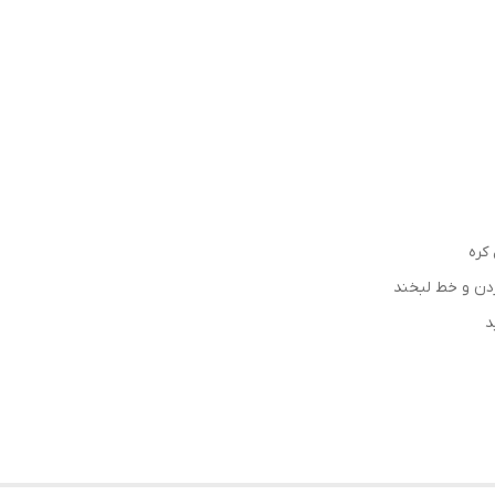
کره
دن و خط لبخند