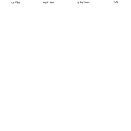
خانه
دسته‌بندی
سبد خرید
پروفایل
دسترسی سریع
تماس با ما
سیاست حریم خصوصی
درباره ما
شکایات
شماره تماس : ۰۹۱۲۲۹۰۶۱۲۰
کانال بله :
https://ble.ir/nailishop
اینستاگرام: nailishop.ir
شماره تماس
09122906120
آدرس ایمیل
nailishop5@gmail.com