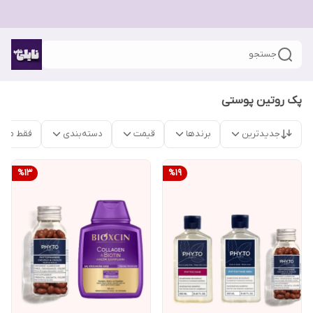
جستجو
پک روتین پوستی
جدیدترین
برندها
قیمت
دسته‌بندی
فقط محص
%
13
%
19