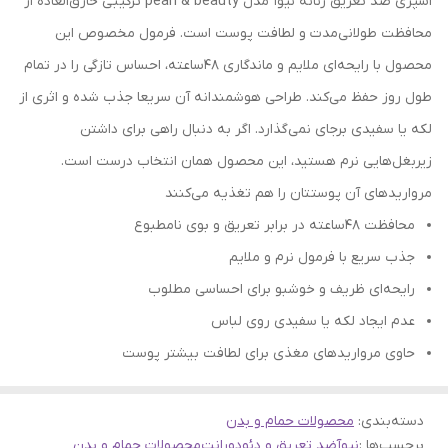
اسپری ضد تعریق زنانه نیوآ مدل pearl & beauty ترکیبی خارق‌العاده از
محافظت طولانی‌مدت و لطافت پوست است. فرمول مخصوص این
محصول با رایحه‌ای ملایم و ماندگاری ۴۸ساعته، احساس تازگی را در تمام
طول روز حفظ می‌کند. طراحی هوشمندانه آن سریعا جذب شده و اثری از
لکه یا سفیدی برجای نمی‌گذارد. اگر به دنبال راهی برای داشتن
زیربغل‌هایی نرم هستید، این محصول همان انتخاب درست است.
مرواریدهای آن پوستتان را هم تغذیه می‌کنند
محافظت ۴۸ساعته در برابر تعریق و بوی نامطبوع
جذب سریع با فرمول نرم و ملایم
رایحه‌ای ظریف و خوشبو برای احساسی مطلوب
عدم ایجاد لکه یا سفیدی روی لباس
حاوی مرواریدهای مغذی برای لطافت بیشتر پوست
دسته‌بندی
:
محصولات حمام و بدن
برچسب‌ها :
نیوآ
ضد تعریق و دئودورانت
محصولات حمام و بدن