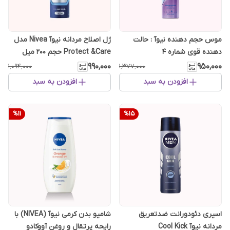
موس حجم دهنده نیوآ : حالت
ژل اصلاح مردانه نیوآ Nivea مدل
دهنده قوی شماره ۴
Protect &Care حجم 200 میل
۹۹۰٬۰۰۰
۹۵۰٬۰۰۰
۱٬۰۹۴٬۰۰۰
۱٬۳۷۷٬۰۰۰
افزودن به سبد
افزودن به سبد
%
11
%
15
اسپری دئودورانت ضدتعریق
شامپو بدن کرمی نیوآ (NIVEA) با
مردانه نیوآ Cool Kick
رایحه پرتقال و روغن آووکادو