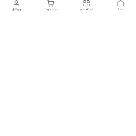
خانه
دسته‌بندی
سبد خرید
پروفایل
دسترسی سریع
تماس با ما
سیاست حریم خصوصی
درباره ما
شکایات
شماره تماس : ۰۹۱۲۲۹۰۶۱۲۰
کانال بله :
https://ble.ir/nailishop
اینستاگرام: nailishop.ir
شماره تماس
09122906120
آدرس ایمیل
nailishop5@gmail.com