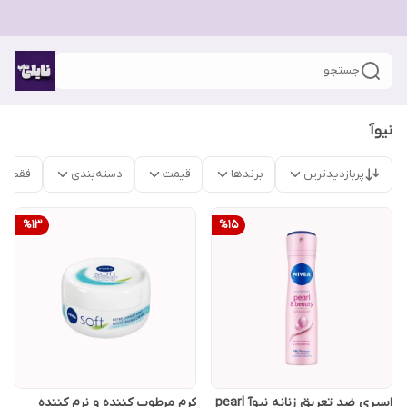
جستجو
نیوآ
پربازدیدترین
برندها
قیمت
دسته‌بندی
فقط م
%
13
%
15
اسپری ضد تعریق زنانه نیوآ pearl
کرم مرطوب کننده و نرم کننده